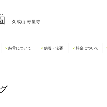
RY
園
久成山 寿量寺
納骨について
供養・法要
料金について
グ